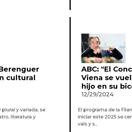
n Berenguer
ABC: "El Con
 cultural
Viena se vue
hijo en su bi
12/29/2024
lural y variada, se
El programa de la Fila
tro, literatura y
iniciar este 2025 se cen
vals y s...