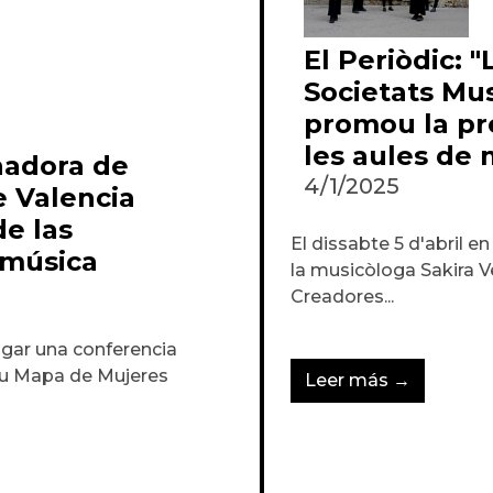
El Periòdic: 
Societats Mus
promou la pr
les aules de 
nadora de
4/1/2025
e Valencia
e las
El dissabte 5 d'abril en
 música
la musicòloga Sakira 
Creadores...
lugar una conferencia
su Mapa de Mujeres
Leer más →