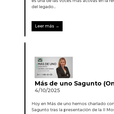
es una de las voces más activas en la re
del legado...
Leer más →
Más de uno Sagunto (On
4/10/2025
Hoy en Más de uno hemos charlado con l
Sagunto tras la presentación de la II M