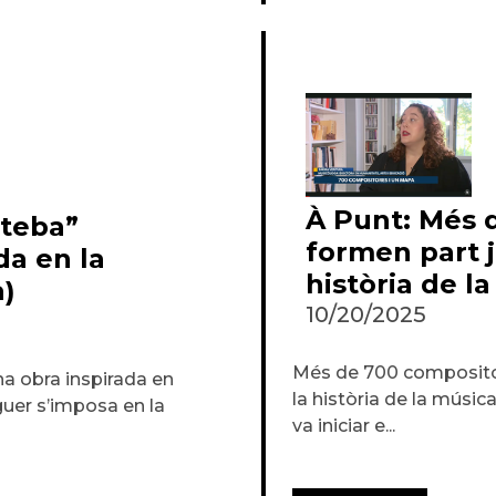
À Punt: Més 
ateba”
formen part 
da en la
història de l
a)
10/20/2025
Més de 700 composito
a obra inspirada en
la història de la músic
uer s’imposa en la
va iniciar e...