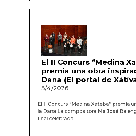
El II Concurs “Medina X
premia una obra inspira
Dana (El portal de Xàtiv
3/4/2026
El II Concurs “Medina Xateba” premia un
la Dana La compositora Ma José Beleng
final celebrada...