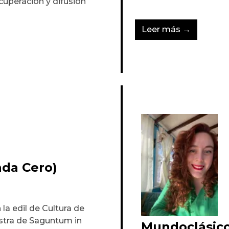
cuperación y difusión
Leer más →
da Cero)
a edil de Cultura de
ostra de Saguntum in
Mundoclásico