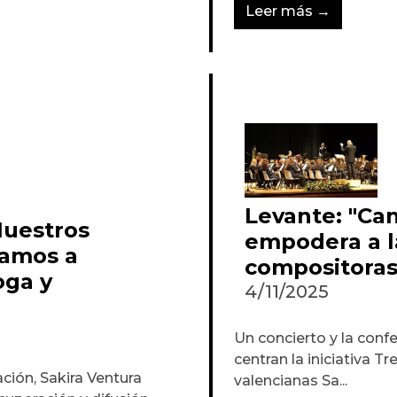
Leer más →
Levante: "Ca
Nuestros
empodera a l
tamos a
compositoras
oga y
4/11/2025
Un concierto y la conf
centran la iniciativa T
ión, Sakira Ventura
valencianas Sa...